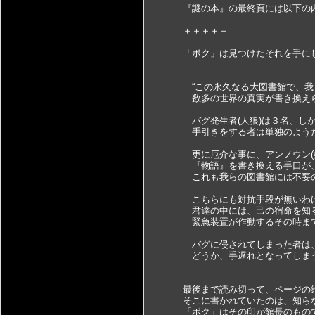
『謎の本』の最終頁には以下の内
＋＋＋＋＋
「ボク」は見つけたそれを手に
“この永久なる大図書館で、我
数多の世界の真実が書き換えら
バグ発生者(人狼)は３名、しか
手引きをする者は単独のようだ
更に厄介な事に、アンノウン(妖
『物語』を書き換える手口が、
これも我らの図書館には不要の
こちらにも対抗手段が無いわ
君達の中には、己の宿命を知る者
緊急装置が作動するその時まで
バグに侵されてしまった者は、
どうか、手遅れとなってしまう
最後まで読み切って、ページの
そこに書かれていたのは、知らな
「ボク」はその印が館長のもので