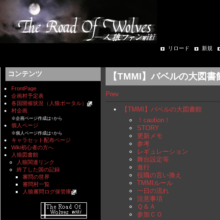
リロード
新規
コンテンツ
【TMMI】バベルの大図書
FrontPage
Prev
企画村予定表
各国開催状況（人狼ポータル）
【TMMI】バベルの大図書館
村企画
※企画ページ作成は↑から
！caution！
個人ページ
STORY
※個人ページ作成は↑から
更新メモ
キャラセット配布ページ
参考
Wiki初心者の方へ
レギュレーション
人狼図書館
舞台設定等
人狼関連リンク
進行
終了した国の記録
役職の言い換え
審問の世界
TMMIルール
審問村一覧
一日の流れ
人狼審問ログ保管庫
注意事項
Ｑ＆Ａ
参加ＣＯ