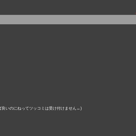
↑
ば良いのにねってツッコミは受け付けません←)