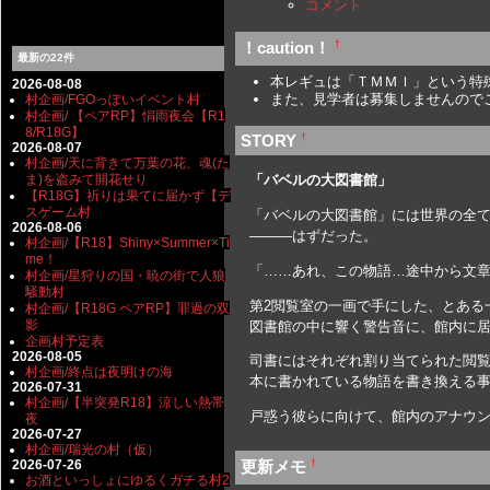
コメント
†
！caution！
最新の22件
本レギュは「ＴＭＭＩ」という特
2026-08-08
また、見学者は募集しませんので
村企画/FGOっぽいイベント村
村企画/ 【ペアRP】悁雨夜会【R1
8/R18G】
†
STORY
2026-08-07
村企画/天に背きて万葉の花、魂(た
「バベルの大図書館」
ま)を盗みて開花せり
【R18G】祈りは果てに届かず【デ
スゲーム村
「バベルの大図書館」には世界の全てが
2026-08-06
―――はずだった。
村企画/【R18】Shiny×Summer×Ti
me！
「……あれ、この物語…途中から文章
村企画/星狩りの国・暁の街で人狼
騒動村
第2閲覧室の一画で手にした、とある
村企画/【R18G ペアRP】罪過の双
影
図書館の中に響く警告音に、館内に居
企画村予定表
2026-08-05
司書にはそれぞれ割り当てられた閲覧
村企画/終点は夜明けの海
本に書かれている物語を書き換える事
2026-07-31
村企画/【半突発R18】涼しい熱帯
戸惑う彼らに向けて、館内のアナウン
夜
2026-07-27
村企画/瑞光の村（仮）
2026-07-26
†
更新メモ
お酒といっしょにゆるくガチる村2