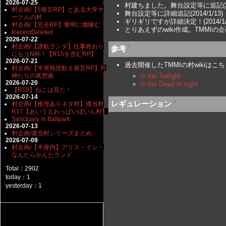
2026-07-25
村建ちました。舞台設定等に追記(201
村企画/【5発言RP】とある大学サ
舞台設定等に詳細追記(2014/1/13)
ークルの村
ギリギリですが詳細決定！(2014/1/
村企画/【完全RP】黎明に微睡む
とりあえずのwiki作成。TMMIの
RecentDeleted
2026-07-22
村企画/【誰歓ランダ】仕事終わり
†
参考
にもうN杯！【R15を含むRP】
2026-07-21
過去開催したTMMIの村wiki
村企画/【半突発誰歓５発言RP】死
神たちの夜想曲
in the Twilight
2026-07-20
in the Dead of night
【R18】ねこは見た！
2026-07-14
†
レギュレーション
村企画/【推理ありネタ村】適当村
R17【あいうえおっぱいぼいん村】
Sanctuary in Ballpark
2026-07-13
村企画/適当村シリーズまとめ
2026-07-09
村企画/【半身内】アリス・イン・
なんたらかんたランド
Total：2902
today：1
yesterday：1