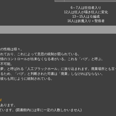
6～7人は狂信者入り
12人は狂人が囁き狂人に変化
13～15人はＧ編成
16人は妖魔入り＋聖痕者
。
々の性格は様々。
まれており、これによって意思の統制が図られている。
感情のコントロールが出来なくなる者がいる。これを「バグ」と呼ぶ。
は不可能。
の夢」と呼ばれる「人工ブラックホール」に放り込まれます。廃棄場所とも言
あるため、「バグ」と判断された司書は「廃棄」しなければならない。
、彼らも同じように統制されている。
W
はあります。
ています。(図書館内には常に一定の人数しかいません)