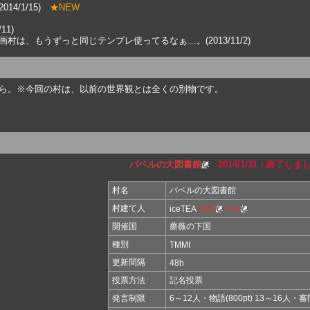
4/1/15)
★NEW
11)
企画村は、もうずっと同じテンプレ使ってるなぁ…。(2013/11/2)
はこちら。※今回の村は、以前の世界観とは全くの別物です。
バベルの大図書館
2014/1/31：終了しま
村名
バベルの大図書館
村建て人
iceTEA
SNS
mixi
開催国
薔薇の下国
種別
TMMI
更新間隔
48h
投票方法
記名投票
発言制限
6～12人・物語(800pt) 13～16人・審問(