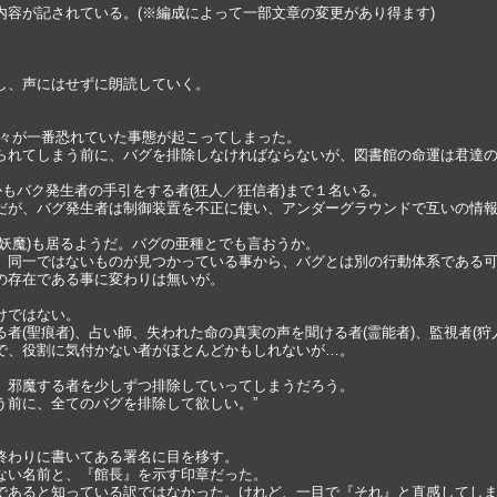
容が記されている。(※編成によって一部文章の変更があり得ます)
し、声にはせずに朗読していく。
々が一番恐れていた事態が起こってしまった。
れてしまう前に、バグを排除しなければならないが、図書館の命運は君達の
もバク発生者の手引をする者(狂人／狂信者)まで１名いる。
が、バグ発生者は制御装置を不正に使い、アンダーグラウンドで互いの情報
魔)も居るようだ。バグの亜種とでも言おうか。
同一ではないものが見つかっている事から、バグとは別の行動体系である可
存在である事に変わりは無いが。
けではない。
(聖痕者)、占い師、失われた命の真実の声を聞ける者(霊能者)、監視者(狩
、役割に気付かない者がほとんどかもしれないが…。
邪魔する者を少しずつ排除していってしまうだろう。
前に、全てのバグを排除して欲しい。”
終わりに書いてある署名に目を移す。
い名前と、『館長』を示す印章だった。
あると知っている訳ではなかった。けれど、一目で『それ』と直感してし