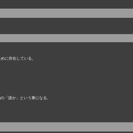
↑
。
↑
ために存在している。
物の「誰か」という事になる。
。
↑