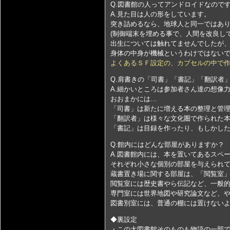
Q.図書館の人ってアンドロイドなので
A.見た目は人の形をしています。
突き詰めるなら、地球人と同一ではあ
(制御端末を埋める事で、人間を改良し
出生については触れてませんでしたが
身体の中身が機械というわけではない
よくあるＳＦ設定の、カプセルの中で
Q.肩書きの「司書」「書記」「翻訳者
A.細かいところは参加者さん達の想像
おおまかには…
「司書」は新たに増える本の整理と管
「翻訳者」は様々な文化圏で作られた本
「書記」は目録を作ったり、もしかし
Q.館内にはどんな部屋がありますか？
A.図書館内には、本を置いてあるスペ
それぞれ小さな個別の部屋を与えられ
蔵書置き場に関する部屋は、「閲覧室」
閲覧室には歴史書やら伝記など、一般
専門室には世界地図や研究論文など、
図書別室には、普通の棚には置けない
◆裏設定
・この大図書館そのものも物語の一部