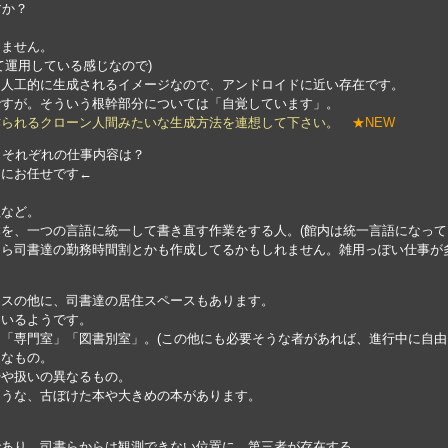
すか？
りません。
て運用している感じなので)
、人工的に生成されるイメージなので、アンドロイドに近い存在です。
ですが。そういう根幹部分については「自覚しています」。
作られるクローン人間みたいな生成方法を連想して下さい。
★NEW
」それぞれの仕事内容は？
力にお任せです←
理など。
を、一つの言語に統一して書き直す作業をする人。(館内は統一言語になって
たら司書達の勤務時間割とかも作成してるかもしれません。雑用っぽい仕事が
ースの他に、司書達の居住スペースもあります。
ているようです。
「専門室」「図書別室」。(この他にも必要そうな者があれば、進行中に自由
的なもの。
やや扱いの異なるもの。
ような、古ぼけた本や大きめの本があります。
であり、司書らからは観測できない位置に、第三者が存在する。