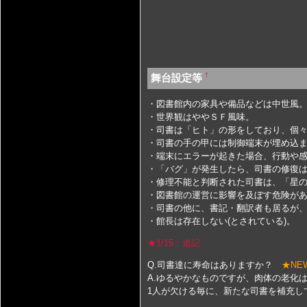
†
舞台設定等
・図書館内の家具や備品などは中世風
・世界観はややＳＦ風味。
・司書は「ヒト」の形をしており、個
・司書の手の甲には制御端末が埋め込
・端末にエラーが起きた場合、行動や
・「バグ」が発生したら、司書の修復
・修理不能と判断された司書は、「星
・図書館の運営に影響を及ぼす危険が
・司書の他に、書記・翻訳者も居るが
・館長は存在しない(とされている)。
★1/15：追記
Q.司書達に寿命はありますか？
★NE
A.ゆるやかなものですが、肉体の老化
1人が欠ける毎に、新たな司書を補充し