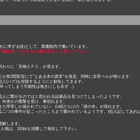
れに準ずる役)として、図書館内で働いています。
「翻訳者」のどれかに書き変えて入村して下さい
代わりに「見物人ＰＣ」が居ます。
が第2閲覧室にて"とある本の異常"を発見。同時に非常ベルが鳴ります。
人(バグ)を排除するようにと勧告してきます。
跨ってしまう可能性は無きにしも非ず…)
犯人に繋がるのではと思われる証拠品を見つけてしまったようです。
、何者かの襲撃を受け、事切れます。
まだ序章しか描かれていない、白紙だらけの『謎の本』が現れます。
瓜二つの事件が起こったところまで書かれているようです。(犯人記してあれ
理解します。
人物は、100ptを消費して発狂して下さい。