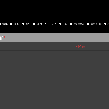
編集
凍結
差分
添付
トップ
一覧
単語検索
最終更新
館
†
村企画