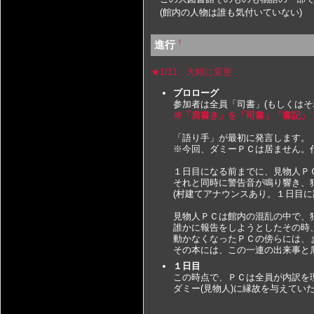
(館内の人物は誰も気付いていない)
†
進行
★1/11：大幅に変更
プロローグ
参加者は全員「司書」(もしくはそ
※「肩書き」を「司書」「書記」
「語り手」が最初に発言します。
※今回、ダミーＰＣは居ません。
１日目になる前までに、見物人ＰＣ
それと同時に警告音が鳴り響き、犯
(村建てアナウンスあり。１日目に
見物人ＰＣは館内の混乱の中で、
誰かに報告をしようとしたその時
動かなくなったＰＣの傍らには、
その本には、この一連の出来事と
１日目
この時点で、ＰＣは全員が内訳を
ダミー(見物人)に縁故を与えていた