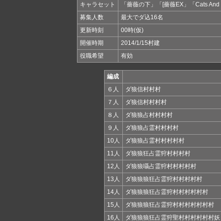
キャラセット
「薔薇の下」「[薔薇EX」「Cats And 
募集人数
最大でダ込16名
更新時刻
00時(仮)
開催時期
2014/1/15村建
役職希望
有効
編成
６人
ダ狼信村村村
７人
ダ狼信村村村村
８人
ダ狼狼占村村村村
９人
ダ狼狼占霊村村村村
10人
ダ狼狼占霊村村村村村
11人
ダ狼狼狂占霊狩村村村村
12人
ダ狼狼囁占霊狩村村村村村
13人
ダ狼狼狼狂占霊狩村村村村村
14人
ダ狼狼狼狂占霊狩村村村村村村
15人
ダ狼狼狼狂占霊狩村村村村村村村
16人
ダ狼狼狼狂占霊狩聖村村村村村村妖