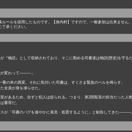
殊ルールを採用したものです。【身内村】ですので、一般参加は出来ません
ご了承ください。
『物語』として収納されており、そこに勤める司書達は物語(歴史)を守る
が変わって―――」
一冊の本の異変。それに気付いた司書は、すぐさま緊急のベルを鳴らす。
た全員が身を凍らせた。
室があるため、自ずと犯人は絞られる。つまり、第2閲覧室の担当だった人
は重罪だ。
スが「司書のバグを速やかに発見・処置するように」と勧告してきた―――