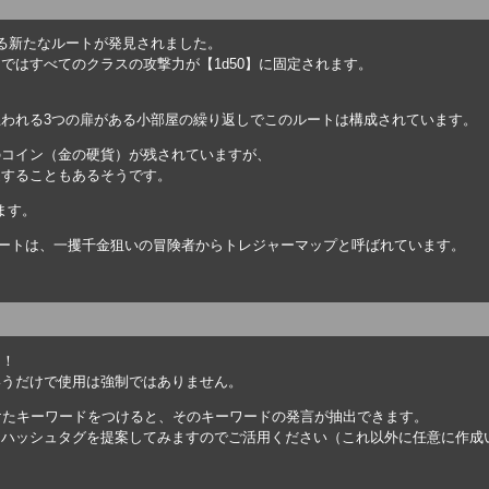
る新たなルートが発見されました。
ではすべてのクラスの攻撃力が【1d50】に固定されます。
。
われる3つの扉がある小部屋の繰り返しでこのルートは構成されています。
のコイン（金の硬貨）が残されていますが、
遇することもあるそうです。
ます。
ルートは、一攫千金狙いの冒険者からトレジャーマップと呼ばれています。
た！
いうだけで使用は強制ではありません。
けたキーワードをつけると、そのキーワードの発言が抽出できます。
うハッシュタグを提案してみますのでご活用ください（これ以外に任意に作成