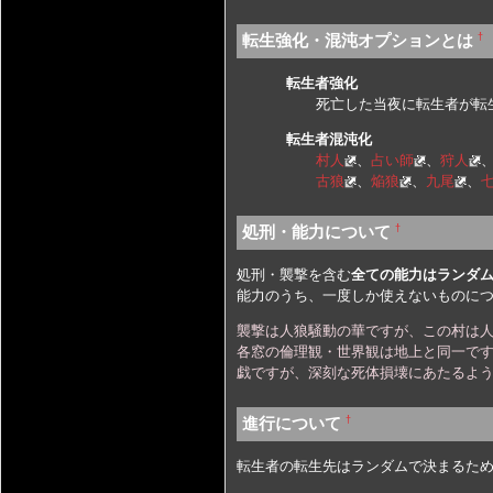
†
転生強化・混沌オプションとは
転生者強化
死亡した当夜に転生者が転
転生者混沌化
村人
、
占い師
、
狩人
古狼
、
焔狼
、
九尾
、
†
処刑・能力について
処刑・襲撃を含む
全ての能力はランダ
能力のうち、一度しか使えないものに
襲撃は人狼騒動の華ですが、この村は
各窓の倫理観・世界観は地上と同一です
戯ですが、深刻な死体損壊にあたるよ
†
進行について
転生者の転生先はランダムで決まるため