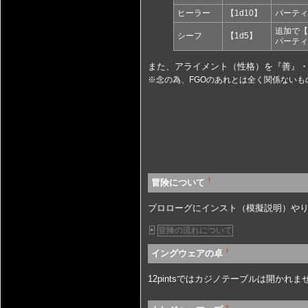
ヒーラー
【1d10】
パーティ
追加で【
シーフ
【1d5】
パーティ
また、アライメント（性格）を『善』
※念の為、FGOのあれとは全く関係ない
†
冒険について
プロローグにインスト（模擬説明）や
冒険の流れについて
+
†
イングウェアの卓
12pintsではカジノテーブルは開かれま
†