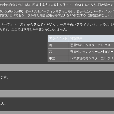
の中の自分を含む1名に回復【成功or失敗】を使って、成功するともう1回攻撃が
0or0or0or0or40】ボーナスダメージ（クリティカル）。自分も含むパーティ
内にひとりでもシーフが居た場合宝箱からでたGを1.5倍にする（重複効果なし）。
・『中立』・『悪』から選んでください。一度決めたアライメント、クラスは
ものです。ここでは秩序とか中庸とかはありません。
アライメント
特攻効果
善
悪属性のモンスターに+3ダメー
悪
善属性のモンスターに+3ダメー
中立
レア属性のモンスターに+5ダメ
ります。
せん。