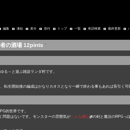
編集
凍結
差分
添付
トップ
一覧
単語検索
最終更新
酒場 12pints
†
るゆる～と遊ぶ雑談ランダ村です。
、転生開始後の編成はかなりカオスとなり一瞬で終わる事もあれば長引く可
PG的世界です。
く問題はないです。モンスターの雰囲気が
こんな感じ
の剣と魔法のRPGっ