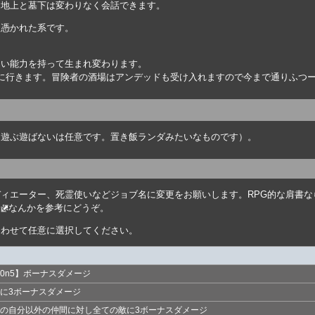
日地上と墓下は変わりなく会話できます。
り憑かれた系です。
しい能力を持って生まれ変わります。
に行きます。冒険者の酒場はアンデッドも受け入れますので今まで通りふつ
（遊ぶ遊ばないは任意です。置き飯ランダみたいなものです）。
ィエーター、死霊使いなどジョブ名に変更をお願いします。RPG的な肩書
こ
なんかを参考にどうぞ。
合わせて任意に選択してください。
0n5】ボーナスダメージ
に3ボーナスダメージ
の自分以外の仲間に対し全ての敵に3ボーナスダメージ