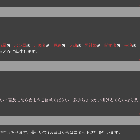
↑
れ星
、
パン屋
、
叫喚者
、
豆狸
、
人魂
、
悪辣姫
、
閉す者
、
仔狼
、
何れかに転生します。
↑
扱い・言及にならぬようご留意ください（多少ちょっかい掛けるくらいなら悪
↑
能性もあります。長引いても6日目からはコミット進行を行います。