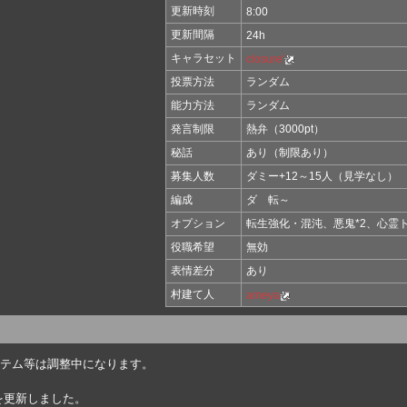
更新時刻
8:00
更新間隔
24h
キャラセット
closure'
投票方法
ランダム
能力方法
ランダム
発言制限
熱弁（3000pt）
秘話
あり（制限あり）
募集人数
ダミー+12～15人（見学なし）
編成
ダ 転～
オプション
転生強化・混沌、悪鬼*2、心霊
役職希望
無効
表情差分
あり
村建て人
ameya
ン、アイテム等は調整中になります。
報を更新しました。