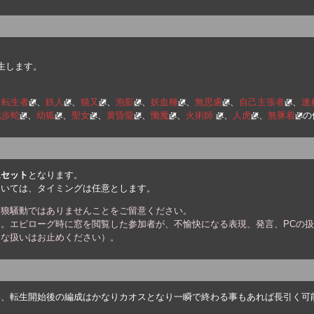
生します。
、
転生者
、
鉄人
、
猫又
、
泡影
、
妖血種
、
無思慮
、
自己主張者
、
連
七歩蛇
、
幼狐
、
聖女
、
黄昏龍
、
慟魔
、
火術師
、
人虎
、
無豚着
の
ムセット
となります。
ついては、タイミングは任意とします。
人狼騒動ではありませんことをご留意ください。
。エピローグ時に窓を閲覧した参加者が、不愉快になる表現、発言、PCの
うな扱いはお止めください）。
、転生開始後の編成はかなりカオスとなり一瞬で終わる事もあれば長引く可