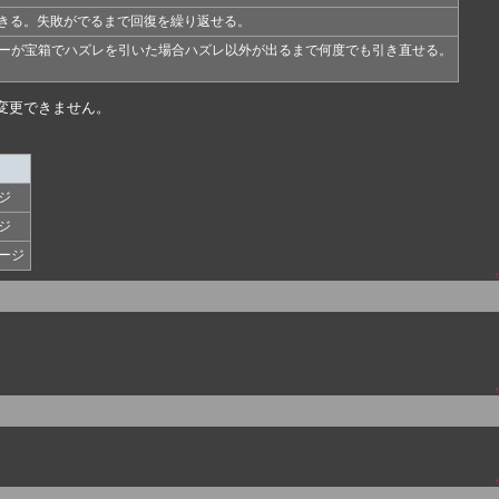
できる。失敗がでるまで回復を繰り返せる。
メンバーが宝箱でハズレを引いた場合ハズレ以外が出るまで何度でも引き直せる。
変更できません。
ジ
ジ
ージ
↑
↑
↑