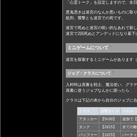
「心霊トーク」を設定しますので、全
悪鬼憑きは迷宮のなんか悪いものに取
処刑、襲撃とも迷宮での死です。
迷宮で死ぬと迷宮の呪い的なあれで新
迷宮で2回死ぬとアンデッドになり墓下
†
ミニゲームについて
迷宮を探索するミニゲームがあります
†
ジョブ・クラスについて
入村時は肩書を戦士、魔法使い、グラデ
肩書に使うジョブなんかに困ったら
こ
クラスは下記の表から自分のジョブに
クラス
攻撃ダイス
スキル
アタッカー
【5n30】
追加で【
タンク
【2d15】
全ての敵
バッファー
【1d15】
パーティ