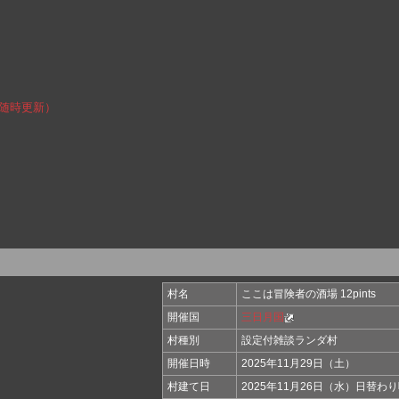
（随時更新）
村名
ここは冒険者の酒場 12pints
開催国
三日月国
村種別
設定付雑談ランダ村
開催日時
2025年11月29日（土）
村建て日
2025年11月26日（水）日替わ