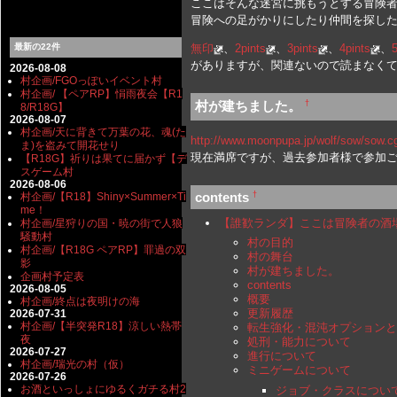
ここはそんな迷宮に挑もうとする冒険
冒険への足がかりにしたり仲間を探し
最新の22件
無印
、
2pints
、
3pints
、
4pints
、
5
がありますが、関連ないので読まなく
2026-08-08
村企画/FGOっぽいイベント村
村企画/ 【ペアRP】悁雨夜会【R1
†
村が建ちました。
8/R18G】
2026-08-07
村企画/天に背きて万葉の花、魂(た
http://www.moonpupa.jp/wolf/sow/sow.
ま)を盗みて開花せり
現在満席ですが、過去参加者様で参加
【R18G】祈りは果てに届かず【デ
スゲーム村
2026-08-06
†
contents
村企画/【R18】Shiny×Summer×Ti
me！
【誰歓ランダ】ここは冒険者の酒場 1
村企画/星狩りの国・暁の街で人狼
騒動村
村の目的
村企画/【R18G ペアRP】罪過の双
村の舞台
影
村が建ちました。
企画村予定表
contents
2026-08-05
概要
村企画/終点は夜明けの海
更新履歴
2026-07-31
村企画/【半突発R18】涼しい熱帯
転生強化・混沌オプションと
夜
処刑・能力について
2026-07-27
進行について
村企画/瑞光の村（仮）
ミニゲームについて
2026-07-26
お酒といっしょにゆるくガチる村2
ジョブ・クラスについ