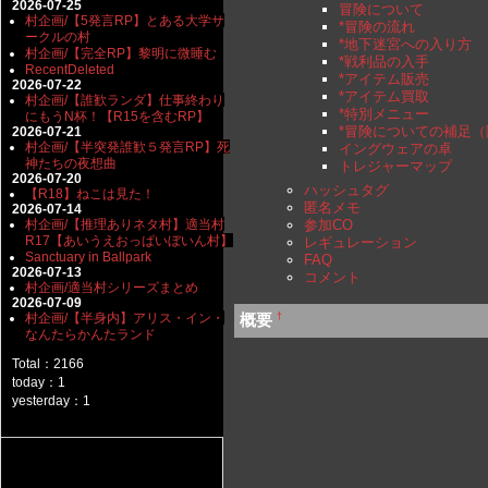
2026-07-25
冒険について
村企画/【5発言RP】とある大学サ
*冒険の流れ
ークルの村
*地下迷宮への入り方
村企画/【完全RP】黎明に微睡む
*戦利品の入手
RecentDeleted
*アイテム販売
2026-07-22
*アイテム買取
村企画/【誰歓ランダ】仕事終わり
*特別メニュー
にもうN杯！【R15を含むRP】
*冒険についての補足
2026-07-21
村企画/【半突発誰歓５発言RP】死
イングウェアの卓
神たちの夜想曲
トレジャーマップ
2026-07-20
ハッシュタグ
【R18】ねこは見た！
匿名メモ
2026-07-14
村企画/【推理ありネタ村】適当村
参加CO
R17【あいうえおっぱいぼいん村】
レギュレーション
Sanctuary in Ballpark
FAQ
2026-07-13
コメント
村企画/適当村シリーズまとめ
2026-07-09
†
概要
村企画/【半身内】アリス・イン・
なんたらかんたランド
Total：2166
today：1
yesterday：1