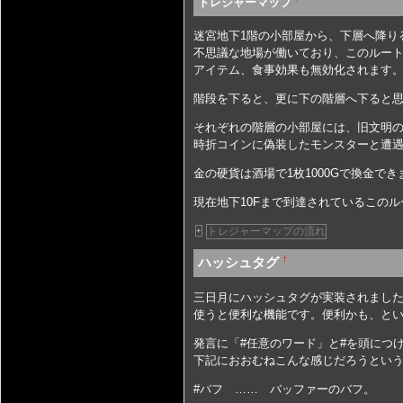
トレジャーマップ
迷宮地下1階の小部屋から、下層へ降り
不思議な地場が働いており、このルート
アイテム、食事効果も無効化されます
階段を下ると、更に下の階層へ下ると思
それぞれの階層の小部屋には、旧文明
時折コインに偽装したモンスターと遭
金の硬貨は酒場で1枚1000Gで換金でき
現在地下10Fまで到達されているこの
トレジャーマップの流れ
+
†
ハッシュタグ
三日月にハッシュタグが実装されまし
使うと便利な機能です。便利かも、と
発言に「#任意のワード」と#を頭につ
下記におおむねこんな感じだろうとい
#バフ …… バッファーのバフ。