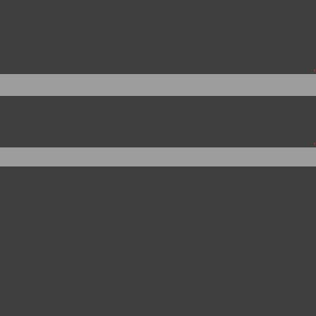
↑
。
↑