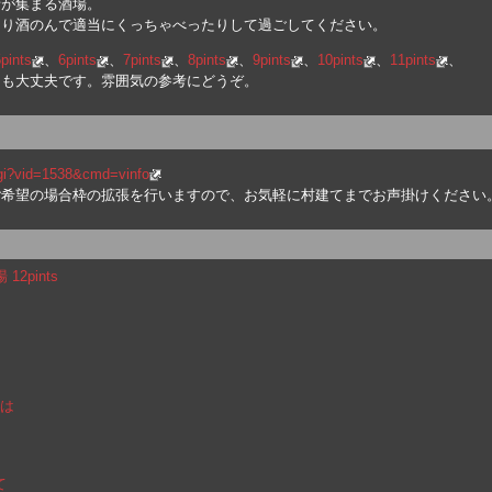
者が集まる酒場。
たり酒のんで適当にくっちゃべったりして過ごしてください。
pints
、
6pints
、
7pints
、
8pints
、
9pints
、
10pints
、
11pints
、
ても大丈夫です。雰囲気の参考にどうぞ。
cgi?vid=1538&cmd=vinfo
ご希望の場合枠の拡張を行いますので、お気軽に村建てまでお声掛けください
2pints
は
て