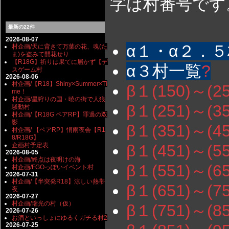
字は村番号です
最新の22件
2026-08-07
α１・α２．
村企画/天に背きて万葉の花、魂(た
ま)を盗みて開花せり
【R18G】祈りは果てに届かず【デ
α３村一覧
?
スゲーム村
2026-08-06
村企画/【R18】Shiny×Summer×Ti
β１(150)～(
me！
村企画/星狩りの国・暁の街で人狼
β１(251)～(
騒動村
村企画/【R18G ペアRP】罪過の双
影
β１(351)～(
村企画/ 【ペアRP】悁雨夜会【R1
8/R18G】
企画村予定表
β１(451)～(
2026-08-05
村企画/終点は夜明けの海
β１(551)～(
村企画/FGOっぽいイベント村
2026-07-31
村企画/【半突発R18】涼しい熱帯
β１(651)～(
夜
2026-07-27
村企画/瑞光の村（仮）
β１(751)～(
2026-07-26
お酒といっしょにゆるくガチる村2
2026-07-25