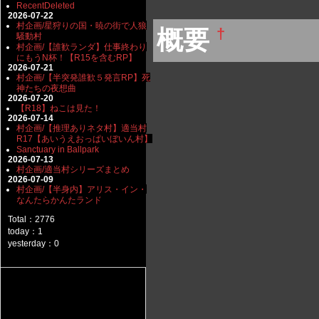
RecentDeleted
2026-07-22
村企画/星狩りの国・暁の街で人狼
概要
†
騒動村
村企画/【誰歓ランダ】仕事終わり
にもうN杯！【R15を含むRP】
2026-07-21
村企画/【半突発誰歓５発言RP】死
神たちの夜想曲
2026-07-20
【R18】ねこは見た！
2026-07-14
村企画/【推理ありネタ村】適当村
R17【あいうえおっぱいぼいん村】
Sanctuary in Ballpark
2026-07-13
村企画/適当村シリーズまとめ
2026-07-09
村企画/【半身内】アリス・イン・
なんたらかんたランド
Total：2776
today：1
yesterday：0