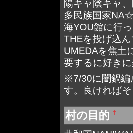
陽キャ陰キャ、
多民族国家NA☆
海YOU館に行
THEを投げ込
UMEDAを焦
要するに好きに
※7/30に闇鍋
す。良ければそ
村の目的
†