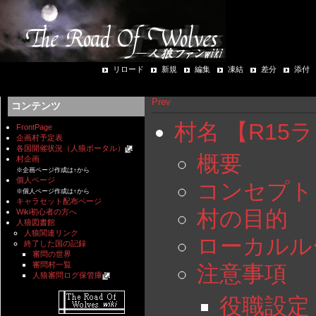
リロード
新規
編集
凍結
差分
添付
Prev
コンテンツ
村名 【R15ラ
FrontPage
企画村予定表
各国開催状況（人狼ポータル）
概要
村企画
※企画ページ作成は↑から
個人ページ
コンセプト
※個人ページ作成は↑から
キャラセット配布ページ
村の目的
Wiki初心者の方へ
人狼図書館
人狼関連リンク
ローカルル
終了した国の記録
審問の世界
審問村一覧
注意事項
人狼審問ログ保管庫
役職設定