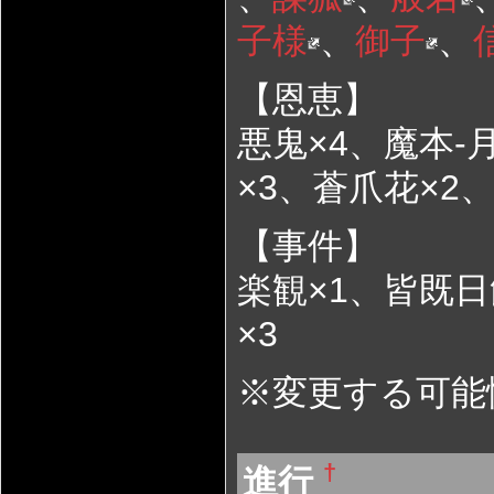
子様
、
御子
、
【恩恵】
悪鬼×4、魔本-
×3、蒼爪花×2、
【事件】
楽観×1、皆既日
×3
※変更する可能
†
進行