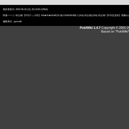
最終更新日: 2023-09-20 (水) 20:13:58 (1050d)
関連ページ:
村企画/【R15ランダ村】NA★NI★WA村10-春のNANIWA祭り
(91d)
村企画
(210d)
村企画/【R15交流村】星離
編集責任 :
gamedb
PukiWiki 1.4.7
Copyright © 2001-
Based on "PukiWiki