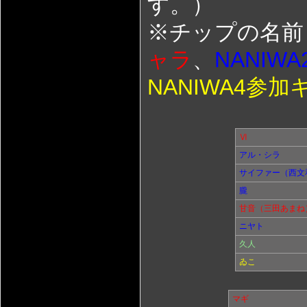
す。）
※チップの名前
ャラ
、
NANIW
NANIWA4参加
Ⅵ
アル・シラ
サイファー（西文
朧
甘音（三田あまね
ニヤト
久人
ゐこ
マギ