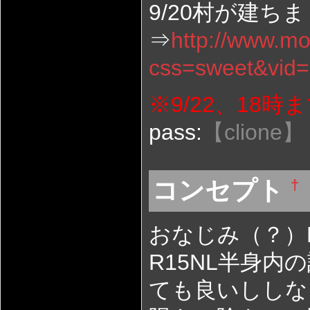
9/20村が建ち
⇒
http://www.mo
css=sweet&vid
※9/22、18
pass:
【clione】
コンセプト
†
おなじみ（？）NA
R15NL半身
ても良いししな