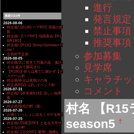
進行
発言規定
最新の22件
2026-08-06
村企画/【R18G ペアRP】罪過の双
禁止事項
影
村企画/ 【ペアRP】悁雨夜会【R1
推奨事項
8/R18G】
村企画/【R18】Shiny×Summer×Ti
me！
参加募集
企画村予定表
2026-08-05
村企画/天に背きて万葉の花、魂(た
見学席
ま)を盗みて開花せり
【R18G】祈りは果てに届かず【デ
スゲーム村
キャラチッ
村企画/終点は夜明けの海
村企画/FGOっぽいイベント村
コメント
2026-07-31
村企画/【半突発R18】涼しい熱帯
夜
2026-07-27
村名 【R1
村企画/瑞光の村（仮）
2026-07-26
お酒といっしょにゆるくガチる村2
2026-07-25
season5
†
村企画/【5発言RP】とある大学サ
ークルの村
村企画/【完全RP】黎明に微睡む