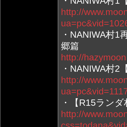
・NANIWA村
http://www.moon
ua=pc&vid=102
・NANIWA村
郷篇
http://hazymoon
・NANIWA村2
http://www.moon
ua=pc&vid=111
・【R15ランダ村
http://www.moon
css=todana&vi