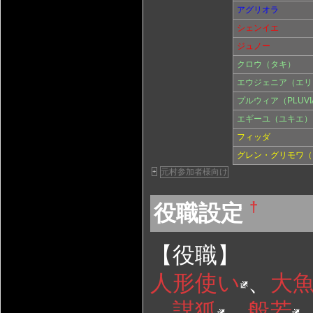
アグリオラ
シェンイエ
ジュノー
クロウ（タキ）
エウジェニア（エリ
プルウィア（PLUVI
エギーユ（ユキエ）
フィッダ
グレン・グリモワ（
元村参加者様向け
+
†
役職設定
【役職】
人形使い
、
大
、
謀狐
、
般若