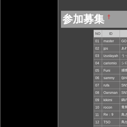
参加募集
†
NO
ID
01
master
GO
あ
02
jps
う
03
izustayah
シ
04
cariomio
捕
05
Funi
(j
06
sammy
07
rufa
SN
08
Oarsman
SN
鍋
09
kikimi
青
10
rocon
Re：9
鳥
11
鳥か
12
TSO