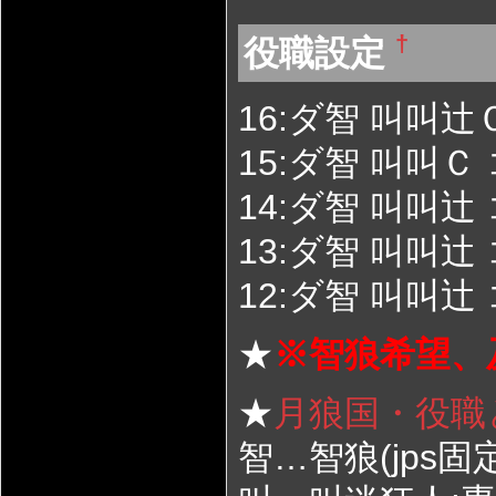
†
役職設定
16:ダ智 叫叫
15:ダ智 叫叫Ｃ
14:ダ智 叫叫辻
13:ダ智 叫叫辻
12:ダ智 叫叫辻
★
※智狼希望、
★
月狼国・役職
智…智狼(jps固