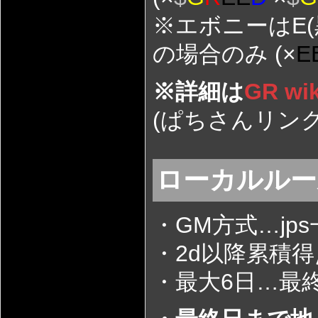
※エボニーはE(
の場合のみ (×
E
※詳細は
GR wik
(ぱちさんリン
ローカルル
・GM方式…jp
・2d以降累積
・最大6日…最