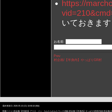
https://march
vid=210&cmd=
いておきます 
お名前:
Prev
村企画/【半身内】やっぱりGR村
最終更新日: 2026-05-10 (日) 18:48:18 (88d)
関連ページ:
村企画/【半身内】アリス・イン・なんたらかんたランド
(28d)
村企画/【半身内】やっぱりGR村
(52d)
村企画
(2