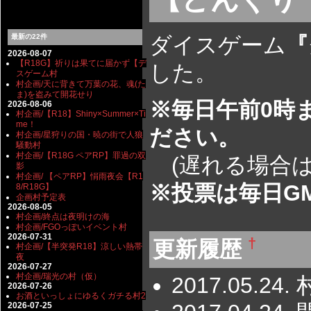
最新の22件
ダイスゲーム
『
2026-08-07
【R18G】祈りは果てに届かず【デ
した。
スゲーム村
村企画/天に背きて万葉の花、魂(た
ま)を盗みて開花せり
※毎日午前0時
2026-08-06
村企画/【R18】Shiny×Summer×Ti
me！
ださい。
村企画/星狩りの国・暁の街で人狼
騒動村
村企画/【R18G ペアRP】罪過の双
(遅れる場合は
影
村企画/ 【ペアRP】悁雨夜会【R1
※投票は毎日G
8/R18G】
企画村予定表
2026-08-05
村企画/終点は夜明けの海
村企画/FGOっぽいイベント村
2026-07-31
†
更新履歴
村企画/【半突発R18】涼しい熱帯
夜
2026-07-27
村企画/瑞光の村（仮）
2017.05.24
2026-07-26
お酒といっしょにゆるくガチる村2
2026-07-25