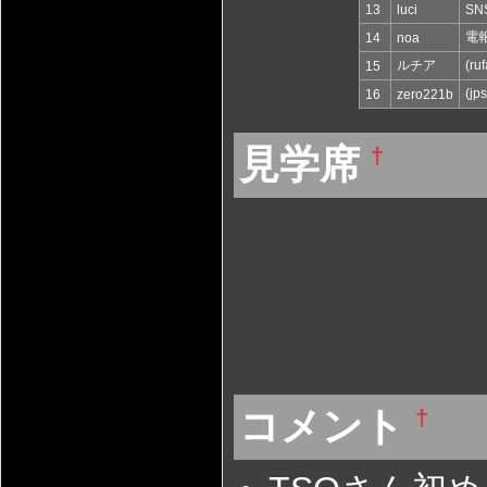
13
luci
SN
電
14
noa
ルチア
(ru
15
(j
16
zero221b
見学席
†
コメント
†