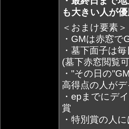
・最終日まで地
も大きい人が優
＜おまけ要素＞
・GMは赤窓で
・墓下面子は毎
(墓下赤窓閲覧可
・"その日の"G
高得点の人がデ
・epまでにデ
賞
・特別賞の人に