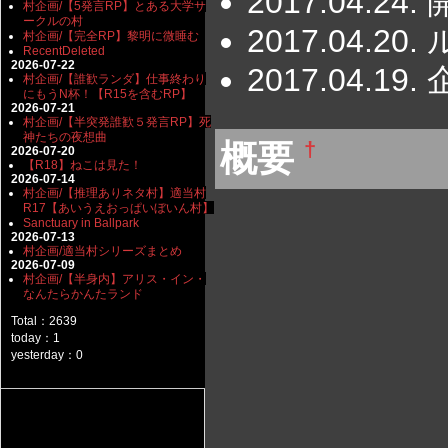
2017.04.2
村企画/【5発言RP】とある大学サ
ークルの村
2017.04.
村企画/【完全RP】黎明に微睡む
RecentDeleted
2026-07-22
2017.04.1
村企画/【誰歓ランダ】仕事終わり
にもうN杯！【R15を含むRP】
2026-07-21
村企画/【半突発誰歓５発言RP】死
神たちの夜想曲
概要
†
2026-07-20
【R18】ねこは見た！
2026-07-14
村企画/【推理ありネタ村】適当村
R17【あいうえおっぱいぼいん村】
Sanctuary in Ballpark
2026-07-13
村企画/適当村シリーズまとめ
2026-07-09
村企画/【半身内】アリス・イン・
なんたらかんたランド
Total：2639
today：1
yesterday：0