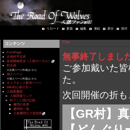
リロード
新規
編集
凍結
差分
添付
Prev
コンテンツ
FrontPage
無事終了しまし
企画村予定表
各国開催状況（人狼ポータル）
ご参加戴いた皆
村企画
※企画ページ作成は↑から
個人ページ
た。
※個人ページ作成は↑から
キャラセット配布ページ
Wiki初心者の方へ
人狼図書館
次回開催の折も
人狼関連リンク
終了した国の記録
審問の世界
審問村一覧
【GR村】
人狼審問ログ保管庫
【どんぐり