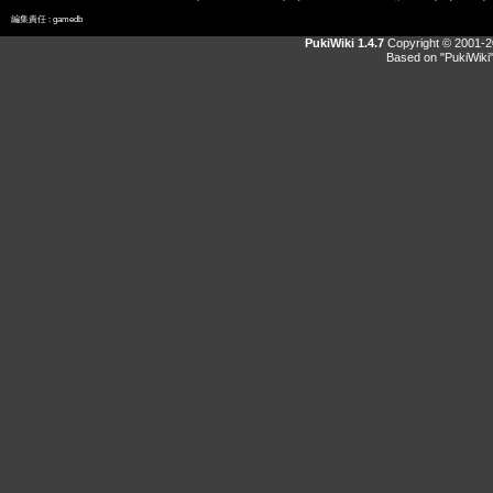
編集責任 :
gamedb
PukiWiki 1.4.7
Copyright © 2001-
Based on "PukiWiki