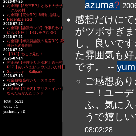
2026-07-25
azuma
?
200
村企画/【5発言RP】とある大学サ
ークルの村
村企画/【完全RP】黎明に微睡む
感想だけにて
RecentDeleted
2026-07-22
がツボすぎま
村企画/【誰歓ランダ】仕事終わり
にもうN杯！【R15を含むRP】
2026-07-21
し、良いです
村企画/【半突発誰歓５発言RP】死
神たちの夜想曲
2026-07-20
た雰囲気も好
【R18】ねこは見た！
2026-07-14
村企画/【推理ありネタ村】適当村
です。 --
yum
R17【あいうえおっぱいぼいん村】
Sanctuary in Ballpark
2026-07-13
ご感想あり
村企画/適当村シリーズまとめ
2026-07-09
村企画/【半身内】アリス・イン・
ー！ユーデ
なんたらかんたランド
ふ。気に入
Total：5131
today：1
yesterday：0
うで嬉しいで
08:02:28