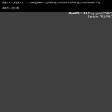
関連ページ:
人狼用アイコン（azuma)
(3235d)
くろ
(4153d)
個人ページ/tasuku
(6014d)
個人ページ/Aileron
(7243d)
編集責任 :
gamedb
PukiWiki 1.4.7
Copyright © 2001-
Based on "PukiWiki