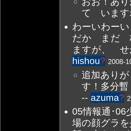
おお！あり
て いますね
わーいわーい
だか まだ 
ますが、 せ
hishou
?
2008-1
追加ありが
す！多分暫
--
azuma
?
2
05情報通･06
場の顔グラを