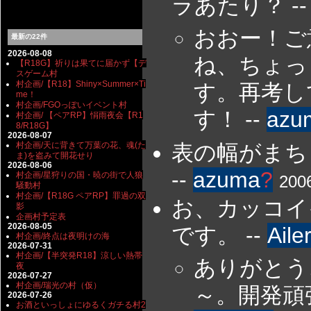
ラあたり？ -
おおー！ご
最新の22件
2026-08-08
ね、ちょっ
【R18G】祈りは果てに届かず【デ
スゲーム村
村企画/【R18】Shiny×Summer×Ti
す。再考し
me！
村企画/FGOっぽいイベント村
す！ --
azu
村企画/ 【ペアRP】悁雨夜会【R1
8/R18G】
2026-08-07
村企画/天に背きて万葉の花、魂(た
表の幅がまち
ま)を盗みて開花せり
2026-08-06
--
azuma
?
村企画/星狩りの国・暁の街で人狼
200
騒動村
村企画/【R18G ペアRP】罪過の双
お、カッコイ
影
企画村予定表
2026-08-05
です。 --
Aile
村企画/終点は夜明けの海
2026-07-31
村企画/【半突発R18】涼しい熱帯
ありがとう
夜
2026-07-27
村企画/瑞光の村（仮）
～。開発頑張
2026-07-26
お酒といっしょにゆるくガチる村2