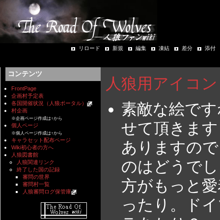
リロード
新規
編集
凍結
差分
添付
コンテンツ
人狼用アイコン（
FrontPage
企画村予定表
素敵な絵です
各国開催状況（人狼ポータル）
村企画
※企画ページ作成は↑から
せて頂きます
個人ページ
※個人ページ作成は↑から
キャラセット配布ページ
ありますので
Wiki初心者の方へ
人狼図書館
のはどうでし
人狼関連リンク
終了した国の記録
審問の世界
方がもっと愛
審問村一覧
人狼審問ログ保管庫
ったり。ドイ