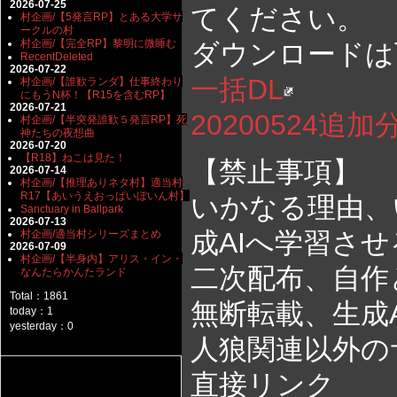
2026-07-25
てください。
村企画/【5発言RP】とある大学サ
ークルの村
村企画/【完全RP】黎明に微睡む
ダウンロードは
RecentDeleted
2026-07-22
一括DL
村企画/【誰歓ランダ】仕事終わり
にもうN杯！【R15を含むRP】
2026-07-21
20200524追加
村企画/【半突発誰歓５発言RP】死
神たちの夜想曲
2026-07-20
【R18】ねこは見た！
【禁止事項】
2026-07-14
村企画/【推理ありネタ村】適当村
R17【あいうえおっぱいぼいん村】
いかなる理由、
Sanctuary in Ballpark
2026-07-13
成AIへ学習さ
村企画/適当村シリーズまとめ
2026-07-09
村企画/【半身内】アリス・イン・
二次配布、自作
なんたらかんたランド
Total：1861
無断転載、生成
today：1
yesterday：0
人狼関連以外の
直接リンク