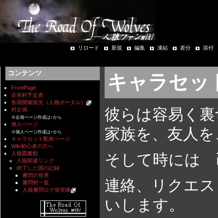
リロード
新規
編集
凍結
差分
添付
コンテンツ
キャラセット「
FrontPage
企画村予定表
各国開催状況（人狼ポータル）
彼らは容易く裏
村企画
※企画ページ作成は↑から
個人ページ
家族を、友人を
※個人ページ作成は↑から
キャラセット配布ページ
Wiki初心者の方へ
人狼図書館
そして時には 
人狼関連リンク
終了した国の記録
審問の世界
連絡、リクエス
審問村一覧
人狼審問ログ保管庫
いします。