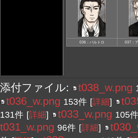
036：バルトロ
037：
添付ファイル:
t038_w.png
t036_w.png
t03
153件
[
詳細
]
t033_w.png
131件
[
詳細
]
105
t031_w.png
t030_
96件
[
詳細
]