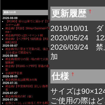
更新履歴
†
最新の22件
2026-08-08
【R18G】祈りは果てに届かず【デ
スゲーム村
2019/10/0
村企画/【R18】Shiny×Summer×Ti
me！
2020/05/24
村企画/FGOっぽいイベント村
村企画/ 【ペアRP】悁雨夜会【R1
8/R18G】
2026/03/
2026-08-07
村企画/天に背きて万葉の花、魂(た
ま)を盗みて開花せり
加
2026-08-06
村企画/星狩りの国・暁の街で人狼
騒動村
村企画/【R18G ペアRP】罪過の双
影
仕様
†
企画村予定表
2026-08-05
村企画/終点は夜明けの海
2026-07-31
村企画/【半突発R18】涼しい熱帯
サイズは90×124
夜
2026-07-27
村企画/瑞光の村（仮）
ご使用の際はど
2026-07-26
お酒といっしょにゆるくガチる村2