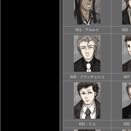
021：アロルド
022
026：フランチェスコ
02
031：リコ
03