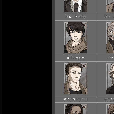
006：ファビオ
007
011：マルコ
01
016：ライモンド
017