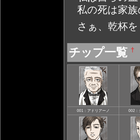
私の死は家族
さぁ、乾杯を
チップ一覧
†
001：アドリアーノ
002