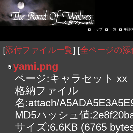
トップ
一覧
単語
[
添付ファイル一覧
] [
全ページの添
yami.png
ページ:キャラセット xx
格納ファイル
名:attach/A5ADA5E3A5
MD5ハッシュ値:2e8f20ba29
サイズ:6.6KB (6765 bytes