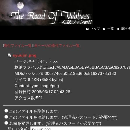
トップ
一覧
単語
[
添付ファイル一覧
] [
全ページの添付ファイル一覧
]
syuujin.png
ページ:キャラセット xx
格納ファイル名:attach/A5ADA5E3A5E9A5BBA5C3A5C8207878
MD5ハッシュ値:30c274c6a0fa195d6f0e51627378a180
サイズ:6.4KB (6588 bytes)
Content-type:image/png
登録日時:2008/06/17 02:43:28
アクセス数:591
このファイルを削除します。
このファイルを凍結します。(管理者パスワードが必要です)
名前を変更します。(管理者パスワードが必要です)
新しい名前: