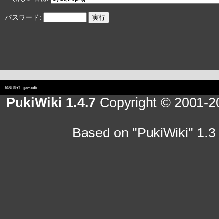
パスワード:
編集責任 :
gamedb
PukiWiki 1.4.7
Copyright © 2001-
Based on "PukiWiki" 1.3