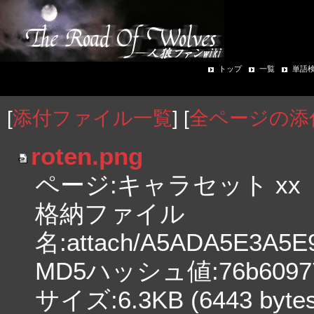
トップ
一覧
単語
[
添付ファイル一覧
] [
全ページの添
roten.png
ページ:キャラセット xx
格納ファイル
名:attach/A5ADA5E3A5
MD5ハッシュ値:76b60977aa
サイズ:6.3KB (6443 bytes