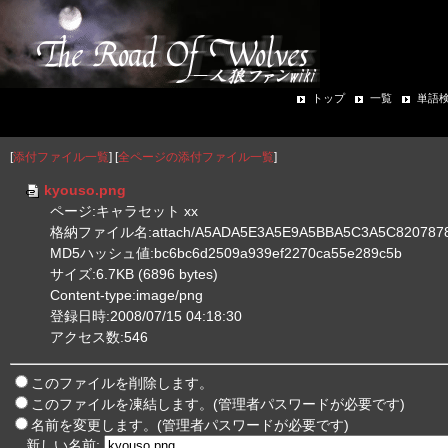
トップ
一覧
単語
[
添付ファイル一覧
] [
全ページの添付ファイル一覧
]
kyouso.png
ページ:キャラセット xx
格納ファイル名:attach/A5ADA5E3A5E9A5BBA5C3A5C8207878
MD5ハッシュ値:bc6bc6d2509a939ef2270ca55e289c5b
サイズ:6.7KB (6896 bytes)
Content-type:image/png
登録日時:2008/07/15 04:18:30
アクセス数:546
このファイルを削除します。
このファイルを凍結します。(管理者パスワードが必要です)
名前を変更します。(管理者パスワードが必要です)
新しい名前: