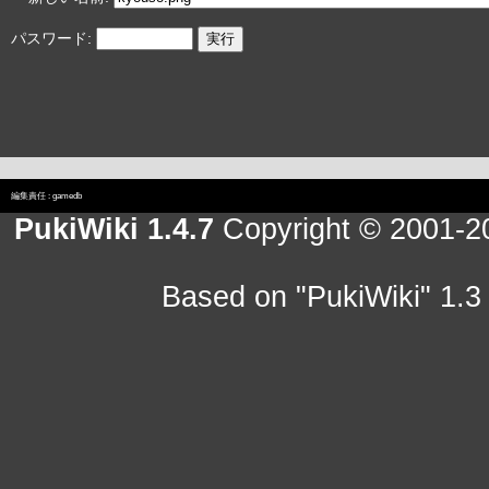
パスワード:
編集責任 :
gamedb
PukiWiki 1.4.7
Copyright © 2001-
Based on "PukiWiki" 1.3