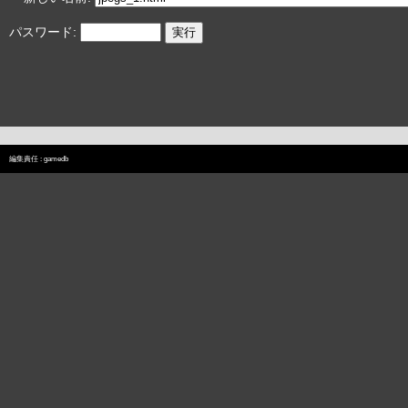
パスワード:
編集責任 :
gamedb