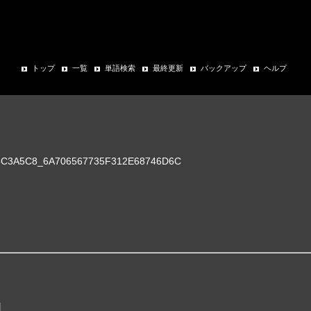
トップ
一覧
単語検索
最終更新
バックアップ
ヘルプ
C3A5C8_6A706567735F312E68746D6C