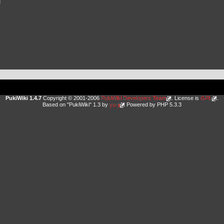
PukiWiki 1.4.7
Copyright © 2001-2006
PukiWiki Developers Team
. License is
GPL
.
Based on "PukiWiki" 1.3 by
yu-ji
Powered by PHP 5.3.3