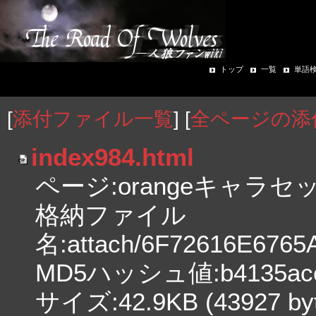
トップ
一覧
単語
[
添付ファイル一覧
] [
全ページの添
index984.html
ページ:orangeキャラセ
格納ファイル
名:attach/6F72616E67
MD5ハッシュ値:b4135acca3
サイズ:42.9KB (43927 byt