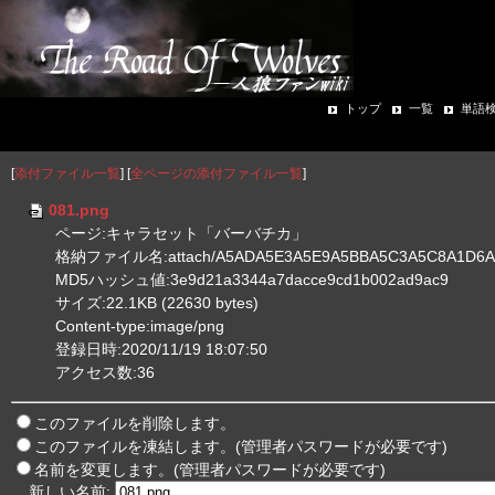
トップ
一覧
単語
[
添付ファイル一覧
] [
全ページの添付ファイル一覧
]
081.png
ページ:キャラセット「バーバチカ」
格納ファイル名:attach/A5ADA5E3A5E9A5BBA5C3A5C8A1D6A5
MD5ハッシュ値:3e9d21a3344a7dacce9cd1b002ad9ac9
サイズ:22.1KB (22630 bytes)
Content-type:image/png
登録日時:2020/11/19 18:07:50
アクセス数:36
このファイルを削除します。
このファイルを凍結します。(管理者パスワードが必要です)
名前を変更します。(管理者パスワードが必要です)
新しい名前: