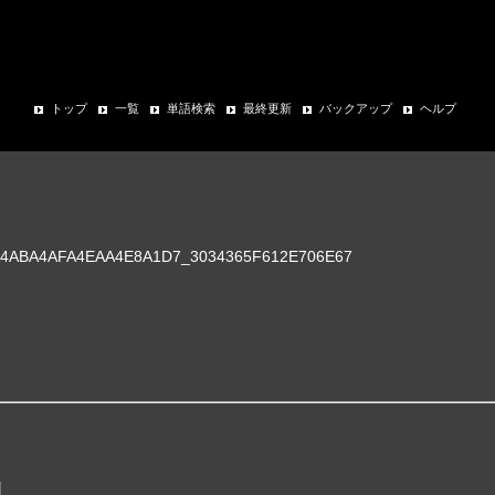
トップ
一覧
単語検索
最終更新
バックアップ
ヘルプ
ABA4AFA4EAA4E8A1D7_3034365F612E706E67