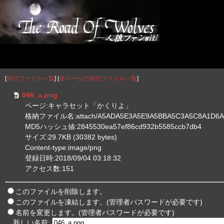
[
添付ファイル一覧
] [
全ページの添付ファイル一覧
]
046_a.png
ページ:キャラセット「かくりよ」
格納ファイル名:attach/A5ADA5E3A5E9A5BBA5C3A5C8A1D6A4
MD5ハッシュ値:2845530ea57ef86cd932b5585ccb7db4
サイズ:29.7KB (30382 bytes)
Content-type:image/png
登録日時:2018/09/04 03:18:32
アクセス数:151
このファイルを削除します。
このファイルを凍結します。(管理者パスワードが必要です)
名前を変更します。(管理者パスワードが必要です)
新しい名前: