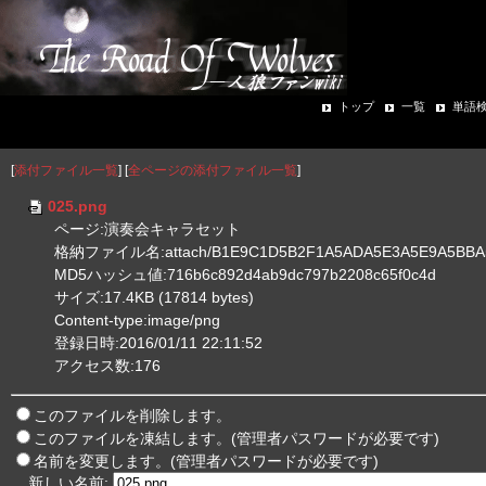
トップ
一覧
単語
[
添付ファイル一覧
] [
全ページの添付ファイル一覧
]
025.png
ページ:演奏会キャラセット
格納ファイル名:attach/B1E9C1D5B2F1A5ADA5E3A5E9A5BBA5
MD5ハッシュ値:716b6c892d4ab9dc797b2208c65f0c4d
サイズ:17.4KB (17814 bytes)
Content-type:image/png
登録日時:2016/01/11 22:11:52
アクセス数:176
このファイルを削除します。
このファイルを凍結します。(管理者パスワードが必要です)
名前を変更します。(管理者パスワードが必要です)
新しい名前: