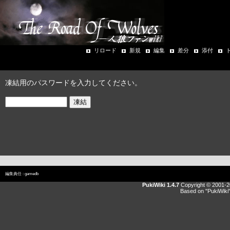
リロード
新規
編集
差分
添付
凍結用のパスワードを入力してください。
編集責任 :
gamedb
PukiWiki 1.4.7
Copyright © 2001-
Based on "PukiWiki