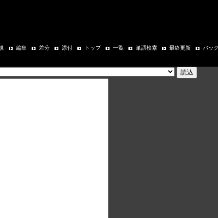
規
編集
差分
添付
トップ
一覧
単語検索
最終更新
バッ