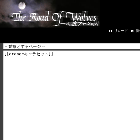
リロード
新