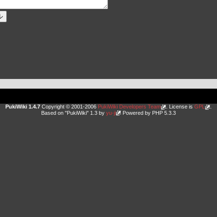
PukiWiki 1.4.7
Copyright © 2001-2006
PukiWiki Developers Team
. License is
GPL
.
Based on "PukiWiki" 1.3 by
yu-ji
Powered by PHP 5.3.3