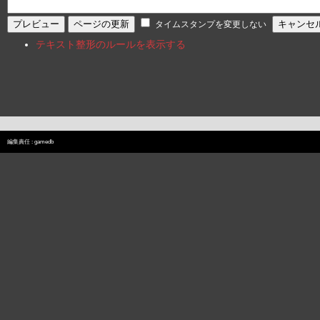
タイムスタンプを変更しない
テキスト整形のルールを表示する
編集責任 :
gamedb