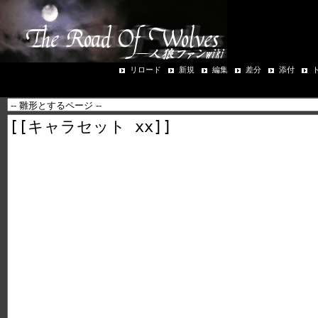
リロード
新規
編集
差分
添付