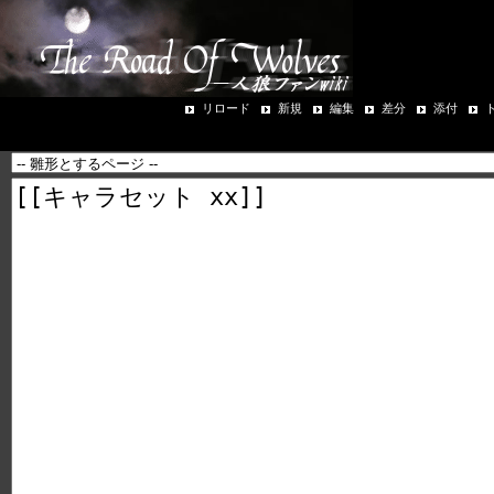
リロード
新規
編集
差分
添付