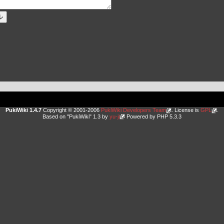
PukiWiki 1.4.7
Copyright © 2001-2006
PukiWiki Developers Team
. License is
GPL
.
Based on "PukiWiki" 1.3 by
yu-ji
Powered by PHP 5.3.3