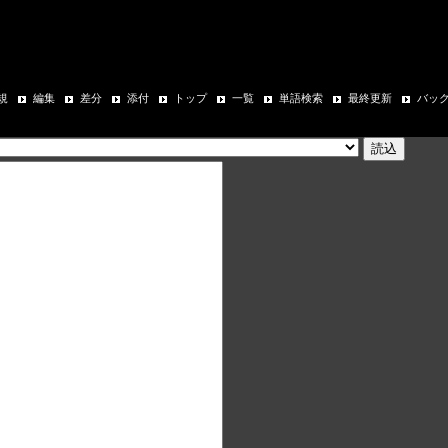
規
編集
差分
添付
トップ
一覧
単語検索
最終更新
バッ