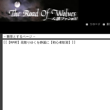
リロード
新