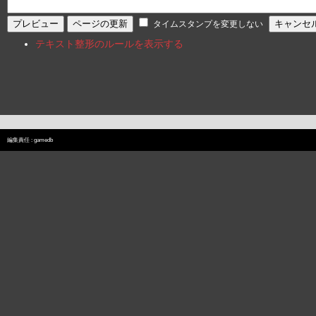
タイムスタンプを変更しない
テキスト整形のルールを表示する
編集責任 :
gamedb