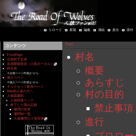
リロード
新規
編集
凍結
差分
添付
Prev
コンテンツ
村名
FrontPage
企画村予定表
各国開催状況（人狼ポータル）
概要
村企画
※企画ページ作成は↑から
個人ページ
あらすじ
※個人ページ作成は↑から
キャラセット配布ページ
村の目的
Wiki初心者の方へ
人狼図書館
人狼関連リンク
禁止事項
終了した国の記録
審問の世界
審問村一覧
進行
人狼審問ログ保管庫
プロロー