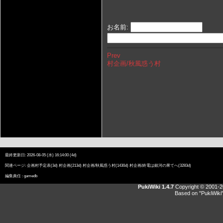
お名前:
Prev
村企画/秋風惑う村
最終更新日: 2026-08-05 (水) 16:14:00 (4d)
関連ページ:
企画村予定表
(3d)
村企画
(213d)
村企画/秋風惑う村
(1430d)
村企画/終電は銀河の果てへ
(3283d)
編集責任 :
gamedb
PukiWiki 1.4.7
Copyright © 2001-
Based on "PukiWiki