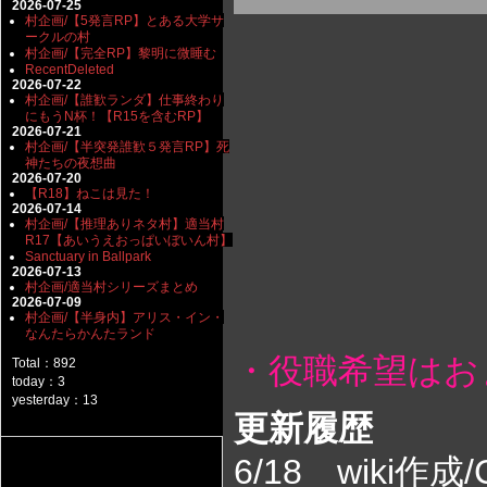
2026-07-25
村企画/【5発言RP】とある大学サ
ークルの村
村企画/【完全RP】黎明に微睡む
RecentDeleted
2026-07-22
村企画/【誰歓ランダ】仕事終わり
にもうN杯！【R15を含むRP】
2026-07-21
村企画/【半突発誰歓５発言RP】死
神たちの夜想曲
2026-07-20
【R18】ねこは見た！
2026-07-14
村企画/【推理ありネタ村】適当村
R17【あいうえおっぱいぼいん村】
Sanctuary in Ballpark
2026-07-13
村企画/適当村シリーズまとめ
2026-07-09
村企画/【半身内】アリス・イン・
なんたらかんたランド
・役職希望はお
Total：892
today：3
yesterday：13
更新履歴
6/18 wiki作成