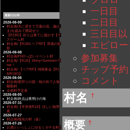
一日目
最新の22件
二日目
2026-08-09
村企画/天に背きて万葉の花、魂(た
三日目以
ま)を盗みて開花せり
【R18G】祈りは果てに届かず【デ
スゲーム村
エピロー
村企画/【R18G ペアRP】罪過の双
影
2026-08-08
参加募集
村企画/FGOっぽいイベント村
村企画/【R18】Shiny×Summer×Ti
me！
チップ予約
村企画/ 【ペアRP】悁雨夜会【R1
8/R18G】
コメント
2026-08-06
村企画/星狩りの国・暁の街で人狼
騒動村
企画村予定表
村名
†
2026-08-05
村企画/終点は夜明けの海
2026-07-31
村企画/【半突発R18】涼しい熱帯
夜
2026-07-27
村企画/瑞光の村（仮）
概要
†
2026-07-26
お酒といっしょにゆるくガチる村2