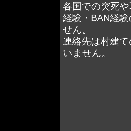
各国での突死や
経験・BAN経
せん。
連絡先は村建て
いません。