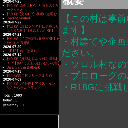
概要
2026-07-25
村企画/【5発言RP】とある大学サ
ークルの村
村企画/【完全RP】黎明に微睡む
【この村は事前
RecentDeleted
2026-07-22
村企画/【誰歓ランダ】仕事終わり
ます】
にもうN杯！【R15を含むRP】
2026-07-21
・村建てや企画
村企画/【半突発誰歓５発言RP】死
神たちの夜想曲
2026-07-20
ださい。
【R18】ねこは見た！
2026-07-14
村企画/【推理ありネタ村】適当村
・ソロル村なの
R17【あいうえおっぱいぼいん村】
Sanctuary in Ballpark
2026-07-13
・プロローグの
村企画/適当村シリーズまとめ
2026-07-09
村企画/【半身内】アリス・イン・
・R18Gに挑
なんたらかんたランド
Total：1693
today：1
yesterday：0