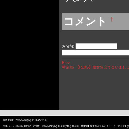
コメント
†
お名前:
Prev
村企画/ 【R18G】魔女集会で会いまし
最終更新日: 2026-04-08 (水) 18:11:47 (121d)
関連ページ:
村企画/【R18G ペアRP】罪過の双影
(2d)
村企画
(212d)
村企画/ 【R18G】魔女集会で会いましょう【完ペア】
(