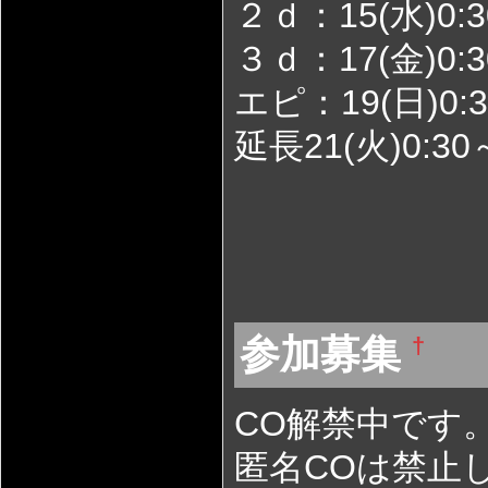
２ｄ：15(水)0:3
３ｄ：17(金)0:3
エピ：19(日)0:3
延長21(火)0:30～
参加募集
†
CO解禁中です
匿名COは禁止