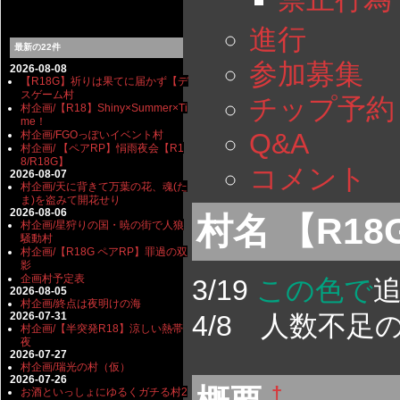
進行
最新の22件
参加募集
2026-08-08
【R18G】祈りは果てに届かず【デ
スゲーム村
チップ予約
村企画/【R18】Shiny×Summer×Ti
me！
Q&A
村企画/FGOっぽいイベント村
村企画/ 【ペアRP】悁雨夜会【R1
8/R18G】
コメント
2026-08-07
村企画/天に背きて万葉の花、魂(た
ま)を盗みて開花せり
2026-08-06
村名 【R1
村企画/星狩りの国・暁の街で人狼
騒動村
村企画/【R18G ペアRP】罪過の双
影
企画村予定表
3/19
この色で
2026-08-05
村企画/終点は夜明けの海
4/8 人数不
2026-07-31
村企画/【半突発R18】涼しい熱帯
夜
2026-07-27
村企画/瑞光の村（仮）
2026-07-26
†
お酒といっしょにゆるくガチる村2