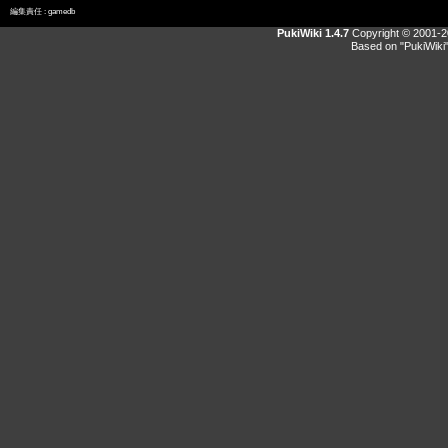
編集責任 :
gamedb
PukiWiki 1.4.7
Copyright © 2001-
Based on "PukiWiki