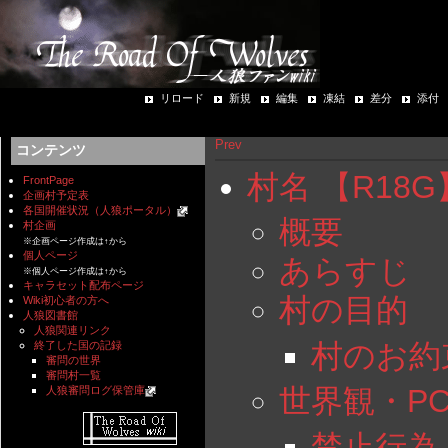
リロード
新規
編集
凍結
差分
添付
Prev
コンテンツ
村名 【R18
FrontPage
企画村予定表
各国開催状況（人狼ポータル）
概要
村企画
※企画ページ作成は↑から
個人ページ
あらすじ
※個人ページ作成は↑から
キャラセット配布ページ
村の目的
Wiki初心者の方へ
人狼図書館
人狼関連リンク
村のお約
終了した国の記録
審問の世界
審問村一覧
世界観・P
人狼審問ログ保管庫
禁止行為