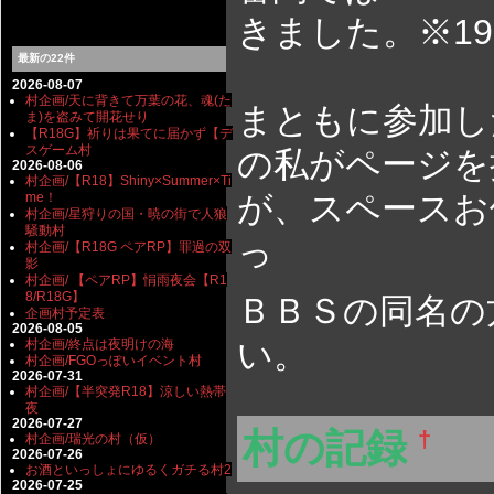
きました。※19
最新の22件
2026-08-07
村企画/天に背きて万葉の花、魂(た
まともに参加し
ま)を盗みて開花せり
【R18G】祈りは果てに届かず【デ
スゲーム村
の私がページを
2026-08-06
村企画/【R18】Shiny×Summer×Ti
が、スペースお借
me！
村企画/星狩りの国・暁の街で人狼
騒動村
っ
村企画/【R18G ペアRP】罪過の双
影
村企画/ 【ペアRP】悁雨夜会【R1
8/R18G】
ＢＢＳの同名の
企画村予定表
2026-08-05
い。
村企画/終点は夜明けの海
村企画/FGOっぽいイベント村
2026-07-31
村企画/【半突発R18】涼しい熱帯
夜
2026-07-27
村の記録
†
村企画/瑞光の村（仮）
2026-07-26
お酒といっしょにゆるくガチる村2
2026-07-25