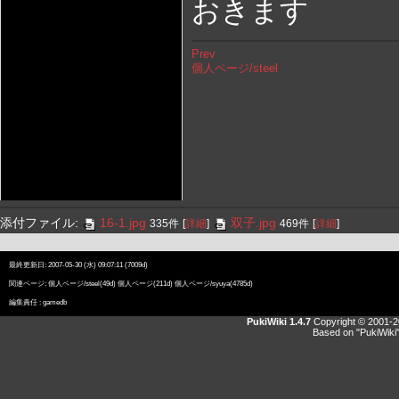
おきます
Prev
個人ページ/steel
添付ファイル:
16-1.jpg
双子.jpg
335件
[
詳細
]
469件
[
詳細
]
最終更新日: 2007-05-30 (水) 09:07:11 (7009d)
関連ページ:
個人ページ/steel
(49d)
個人ページ
(211d)
個人ページ/syuya
(4785d)
編集責任 :
gamedb
PukiWiki 1.4.7
Copyright © 2001-
Based on "PukiWiki