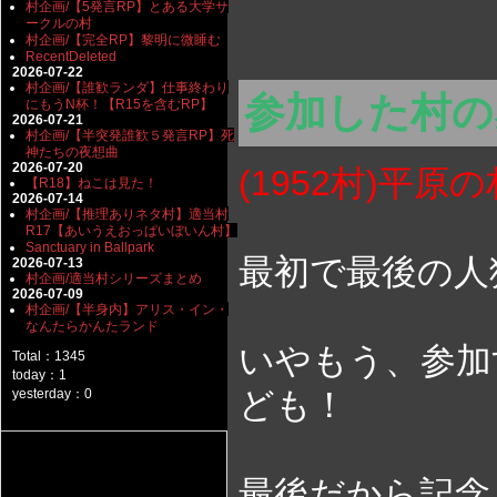
村企画/【5発言RP】とある大学サ
ークルの村
村企画/【完全RP】黎明に微睡む
RecentDeleted
2026-07-22
村企画/【誰歓ランダ】仕事終わり
参加した村
にもうN杯！【R15を含むRP】
2026-07-21
村企画/【半突発誰歓５発言RP】死
神たちの夜想曲
2026-07-20
(1952村)平原の
【R18】ねこは見た！
2026-07-14
村企画/【推理ありネタ村】適当村
R17【あいうえおっぱいぼいん村】
Sanctuary in Ballpark
最初で最後の人
2026-07-13
村企画/適当村シリーズまとめ
2026-07-09
村企画/【半身内】アリス・イン・
なんたらかんたランド
いやもう、参加
Total：1345
today：1
ども！
yesterday：0
最後だから記念