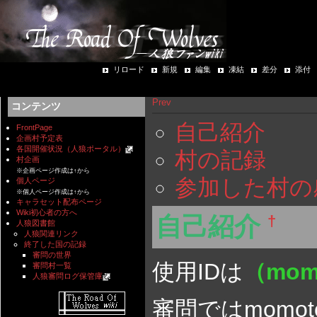
リロード
新規
編集
凍結
差分
添付
Prev
コンテンツ
自己紹介
FrontPage
企画村予定表
各国開催状況（人狼ポータル）
村の記録
村企画
※企画ページ作成は↑から
参加した村の
個人ページ
※個人ページ作成は↑から
キャラセット配布ページ
Wiki初心者の方へ
自己紹介
†
人狼図書館
人狼関連リンク
終了した国の記録
審問の世界
使用IDは
（mom
審問村一覧
人狼審問ログ保管庫
審問ではmom