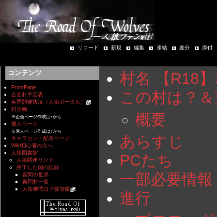
リロード
新規
編集
凍結
差分
添付
コンテンツ
村名 【R18
FrontPage
この村は？＆
企画村予定表
各国開催状況（人狼ポータル）
村企画
概要
※企画ページ作成は↑から
個人ページ
※個人ページ作成は↑から
あらすじ
キャラセット配布ページ
Wiki初心者の方へ
人狼図書館
PCたち
人狼関連リンク
終了した国の記録
一部必要情報
審問の世界
審問村一覧
人狼審問ログ保管庫
進行