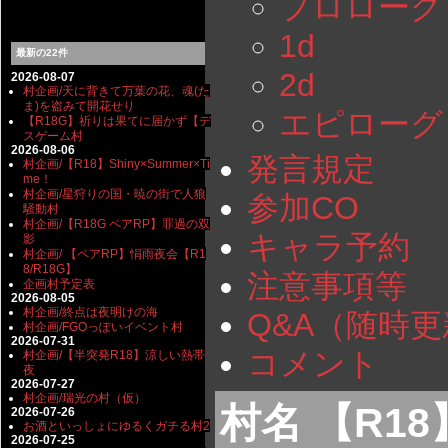
プロローグ
1d
最新の22件
2d
2026-08-07
村企画/天に背きて万葉の花、魂(た
ま)を盗みて開花せり
エピローグ
【R18G】祈りは果てに届かず【デ
スゲーム村
2026-08-06
発言規定
村企画/【R18】Shiny×Summer×Ti
me！
村企画/星狩りの国・暁の街で人狼
参加CO
騒動村
村企画/【R18G ペアRP】罪過の双
キャラ予約
影
村企画/ 【ペアRP】悁雨夜会【R1
8/R18G】
注意事項等
企画村予定表
2026-08-05
村企画/終点は夜明けの海
Q&A（随時
村企画/FGOっぽいイベント村
2026-07-31
コメント
村企画/【半突発R18】涼しい熱帯
夜
2026-07-27
村企画/瑞光の村（仮）
村名 【R1
2026-07-26
お酒といっしょにゆるくガチる村2
2026-07-25