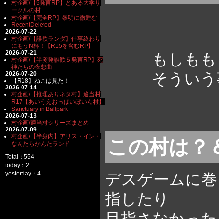
村企画/【5発言RP】とある大学サ
ークルの村
村企画/【完全RP】黎明に微睡む
RecentDeleted
2026-07-22
村企画/【誰歓ランダ】仕事終わり
にもうN杯！【R15を含むRP】
2026-07-21
もしももうす
村企画/【半突発誰歓５発言RP】死
神たちの夜想曲
そういう事を
2026-07-20
【R18】ねこは見た！
2026-07-14
村企画/【推理ありネタ村】適当村
R17【あいうえおっぱいぼいん村】
Sanctuary in Ballpark
2026-07-13
村企画/適当村シリーズまとめ
2026-07-09
村企画/【半身内】アリス・イン・
この村は？
なんたらかんたランド
Total：554
today：2
yesterday：4
デスゲームに巻
指したり
目指さなかった