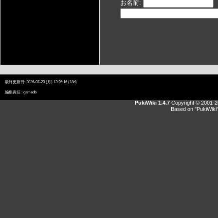
お名前:
最終更新日: 2026-07-20 (月) 13:26:16 (18d)
編集責任 :
gamedb
PukiWiki 1.4.7
Copyright © 2001-
Based on "PukiWiki